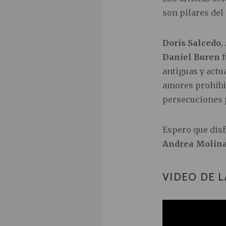
son pilares del 
Doris Salcedo
,
Daniel Buren
f
antiguas y actua
amores prohibid
persecuciones 
Espero que disf
Andrea Molin
VIDEO DE L