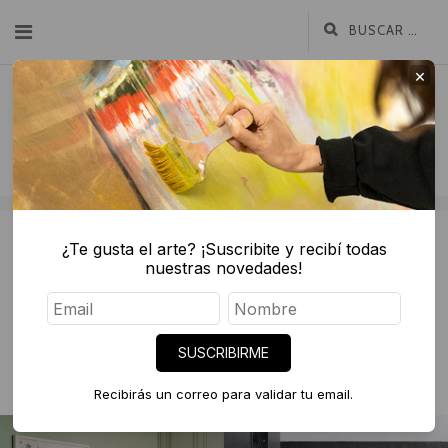
×
¿Te gusta el arte? ¡Suscribite y recibí todas
nuestras novedades!
abril 16, 2025
Las vidas posibles: una invitación a
acercarse al arte de forma cotidiana
SUSCRIBIRME
PRENSA
Recibirás un correo para validar tu email.