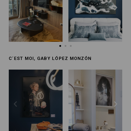
C´EST MOI, GABY LÓPEZ MONZÓN​