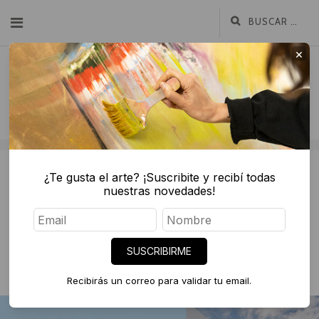
×
¿Te gusta el arte? ¡Suscribite y recibí todas
nuestras novedades!
abril 8, 2022
Ferias y Bienales del mundo – Ciclo de
charlas Diderot.art
SUSCRIBIRME
CHARLAS DE ARTE
Recibirás un correo para validar tu email.