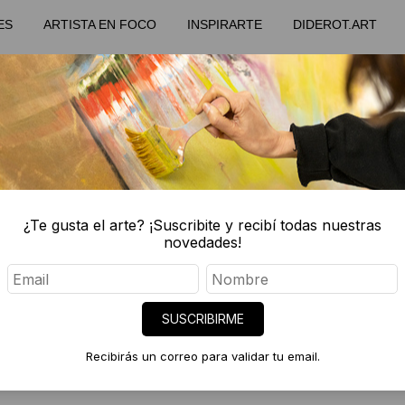
ES
ARTISTA EN FOCO
INSPIRARTE
DIDEROT.ART
¿Te gusta el arte? ¡Suscribite y recibí todas nuestras
novedades!
agosto 10, 2021
SUSCRIBIRME
CLO DE COLECCIONISMO DIDEROT.
Recibirás un correo para validar tu email.
CHARLAS DE ARTE