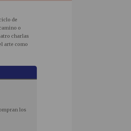
ciclo de
 camino o
atro charlas
el arte como
compran los