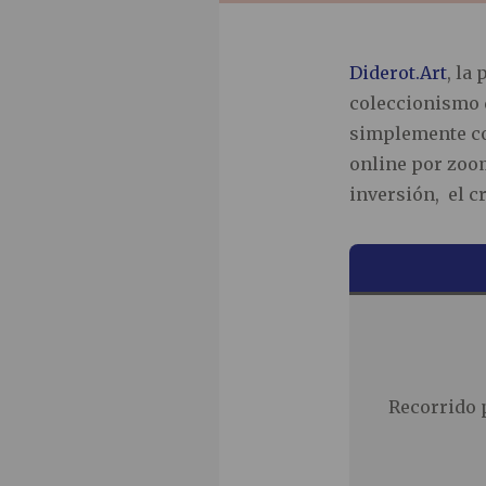
Diderot.Art
, la
coleccionismo d
simplemente co
online por zoom
inversión, el c
Recorrido 