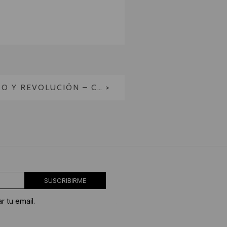
MÉXICO: MURALISMO Y REVOLUCIÓN – CICLOS DE CHARLAS DIDEROT.ART
SUSCRIBIRME
r tu email.