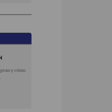
N
mpran y cómo.
.