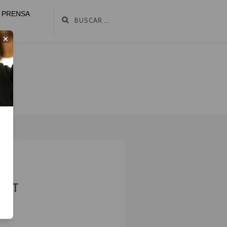
PRENSA
×
ART