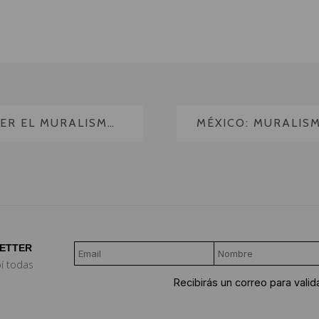
CLAVES PARA ENTENDER EL MURALISMO MEXICANO
LETTER
bí todas
Recibirás un correo para valida