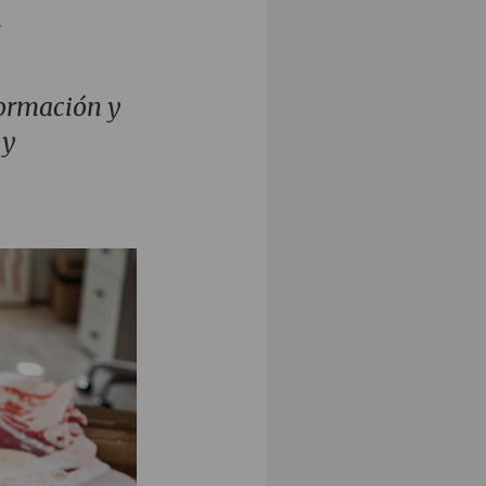
.
formación y
 y