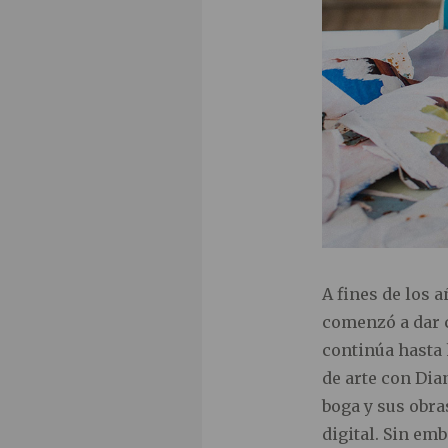
A fines de los 
comenzó a dar c
continúa hasta 
de arte con Dia
boga y sus obr
digital. Sin em