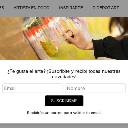
ES
ARTISTA EN FOCO
INSPIRARTE
DIDEROT.ART
¿Te gusta el arte? ¡Suscribite y recibí todas nuestras
novedades!
noviembre 24, 2017
SUSCRIBIRME
ELISA STRADA #ARTISTA EN FOCO
Recibirás un correo para validar tu email.
ARTISTA EN FOCO