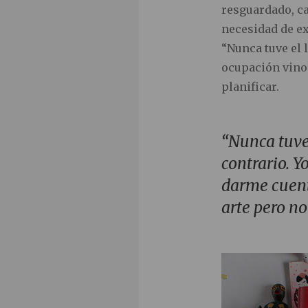
resguardado, ca
necesidad de ex
“Nunca tuve el l
ocupación vino 
planificar.
“Nunca tuve 
contrario. Y
darme cuent
arte pero n