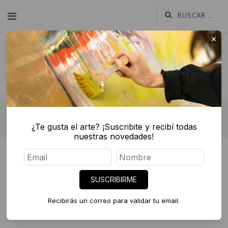
×
ETIQUETA:
CAMILA POSE
¿Te gusta el arte? ¡Suscribite y recibí todas
nuestras novedades!
abril 6, 2021
SUSCRIBIRME
Mujeres en el arte – Ciclo de charlas
Diderot.art
Recibirás un correo para validar tu email.
CHARLAS DE ARTE